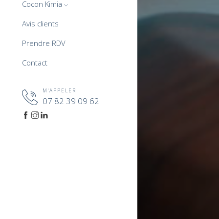
Cocon Kimia
Avis clients
Prendre RDV
Contact
M'APPELER
07 82 39 09 62