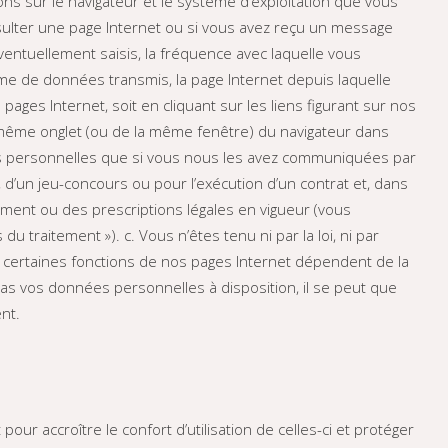
ns sur le navigateur et le système d’exploitation que vous
 consulter une page Internet ou si vous avez reçu un message
 éventuellement saisis, la fréquence avec laquelle vous
lume de données transmis, la page Internet depuis laquelle
ges Internet, soit en cliquant sur les liens figurant sur nos
 même onglet (ou de la même fenêtre) du navigateur dans
es personnelles que si vous nous les avez communiquées par
, d’un jeu-concours ou pour l’exécution d’un contrat et, dans
ment ou des prescriptions légales en vigueur (vous
 traitement »). c. Vous n’êtes tenu ni par la loi, ni par
 certaines fonctions de nos pages Internet dépendent de la
as vos données personnelles à disposition, il se peut que
nt.
our accroître le confort d’utilisation de celles-ci et protéger