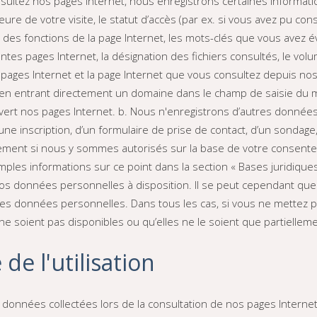
sultez nos pages Internet, nous enregistrons certaines informatio
 l’heure de votre visite, le statut d’accès (par ex. si vous avez pu
tion des fonctions de la page Internet, les mots-clés que vous avez
entes pages Internet, la désignation des fichiers consultés, le vo
ages Internet et la page Internet que vous consultez depuis nos pa
t en entrant directement un domaine dans le champ de saisie du
vert nos pages Internet. b. Nous n'enregistrons d’autres donné
’une inscription, d’un formulaire de prise de contact, d’un sondage
ement si nous y sommes autorisés sur la base de votre consente
ples informations sur ce point dans la section « Bases juridiques du
vos données personnelles à disposition. Il se peut cependant que
des données personnelles. Dans tous les cas, si vous ne mettez p
ne soient pas disponibles ou qu’elles ne le soient que partielleme
é de l'utilisation
s données collectées lors de la consultation de nos pages Internet p