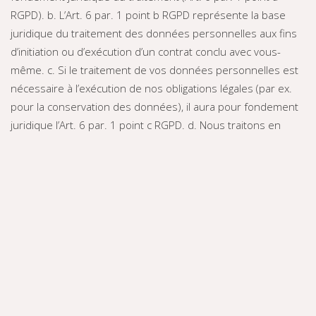
RGPD). b. L’Art. 6 par. 1 point b RGPD représente la base
juridique du traitement des données personnelles aux fins
d’initiation ou d’exécution d’un contrat conclu avec vous-
même. c. Si le traitement de vos données personnelles est
nécessaire à l’exécution de nos obligations légales (par ex.
pour la conservation des données), il aura pour fondement
juridique l’Art. 6 par. 1 point c RGPD. d. Nous traitons en
outre les données personnelles aux fins de préservation de
nos intérêts légitimes, ainsi que des intérêts légitimes de
tiers aux termes de l’Art. 6 par. 1 point f RGPD. La
préservation de la fonctionnalité de nos systèmes
informatiques, mais aussi la commercialisation de produits
et de services propres et externes, ainsi que la
documentation légalement requise des contacts
commerciaux font partie de ces intérêts légitimes.
8. Suppression de vos données