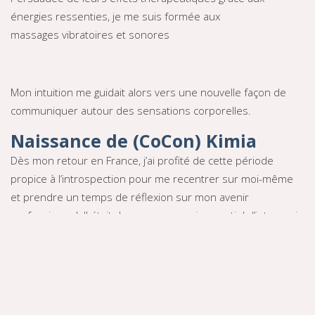
énergies ressenties, je me suis formée aux
massages vibratoires et sonores
Mon intuition me guidait alors vers une nouvelle façon de
communiquer autour des sensations corporelles.
Naissance de (CoCon) Kimia
Dès mon retour en France, j’ai profité de cette période
propice à l’introspection pour me recentrer sur moi-même
et prendre un temps de réflexion sur mon avenir
professionnel. Il était devenu pour moi essentiel d’intervenir
au sein des familles sur la dimension communication et de
pouvoir mettre à profit mes formations massages
pour recentrer la relation sur la présence à soi et à l’autre.
En parallèle, mon désir de fonder à mon tour une famille
était plus que grandissant. Et c’est à ce moment que ma fille