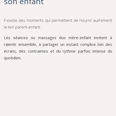
son enfant
Il existe des moments qui permettent de nourrir autrement
le lien parent-enfant.
Les séances ou massages duo mère-enfant invitent à
ralentir ensemble, à partager un instant complice loin des
écrans, des contraintes et du rythme parfois intense du
quotidien.
Dans cette bulle de douceur, il n’y a rien à réussir.
Juste être ensemble.
Un regard.
Un geste doux.
Un instant suspendu.
Ces moments simples participent souvent à
nourrir la