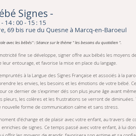
ébé Signes -
 14 : 00 - 15 : 15
e, 69 bis rue du Quesne à Marcq-en-Baroeul
role avec les bébés" : Séance sur le thème " les besoins du quotidien ".
otricité fine se développe, signer offre aux bébés les moyens d
leur entourage, et favorise la mise en place du langage.
empruntés à la Langue des Signes Française et associés à la paro
endre les envies, les besoins et les émotions de votre bébé. C
pour ce dernier de s’exprimer dés son plus jeune âge avant même
es pleurs, les colères et les frustrations se verront de diminuées.
 nouvelle forme de communication calme et sans stress.
 moment d'échange et de plaisir avec votre enfant, au travers de 
es enrichies de signes. Ce temps passé avec votre enfant, à lui do
 lui offrir les moyens de grandir, favorisera son estime et sa confi