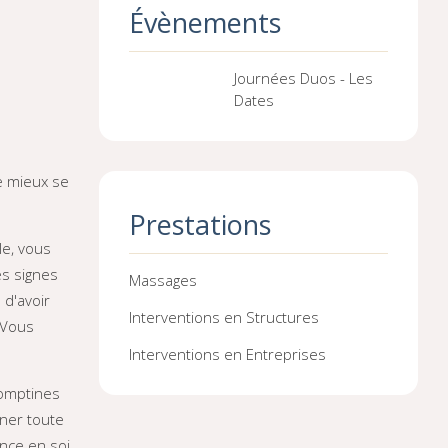
Évènements
Journées Duos - Les
Dates
e mieux se
Prestations
le, vous
es signes
Massages
 d'avoir
Interventions en Structures
 Vous
Interventions en Entreprises
comptines
nner toute
ance en soi.