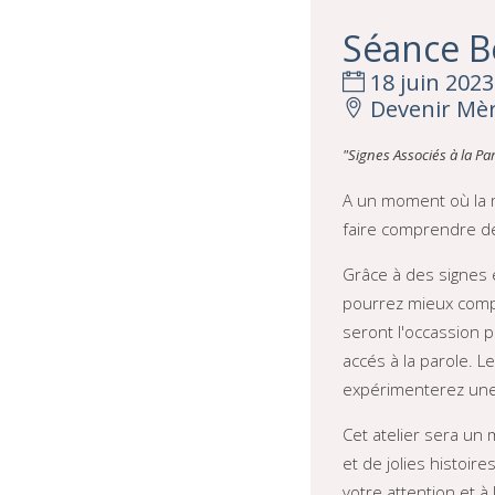
Séance B
18 juin 2023 -
Devenir Mèr
"Signes Associés à la Pa
A un moment où la m
faire comprendre de 
Grâce à des signes 
pourrez mieux compr
seront l'occassion 
accés à la parole. L
expérimenterez une
Cet atelier sera un
et de jolies histoir
votre attention et à