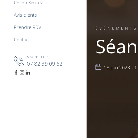
Cocon Kimia
Avis clients
Prendre RDV
ÉVÈNEMENTS
Séan
Contact
M'APPELER
07 82 39 09 62
18 juin 2023 - 1