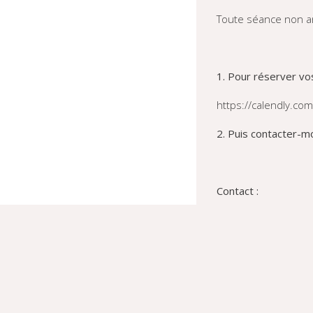
Toute séance non a
1. Pour réserver vos
https://calendly.com
2. Puis contacter-mo
Contact :
Mail : laurene@coco
Tel : 07 82 39 09 62
site internet :
www.c
Facebook :
https://