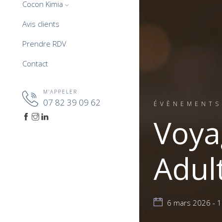
Cocon Kimia
Avis clients
Prendre RDV
Contact
M'APPELER
07 82 39 09 62
ÉVÈNEMENTS
Voya
Adul
6 mars 2026 - 18