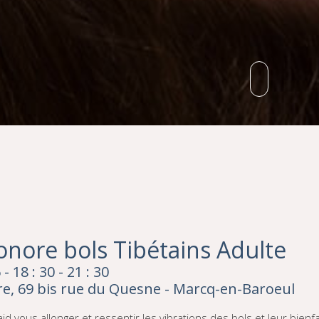
onore bols Tibétains Adulte
 18 : 30 - 21 : 30
e, 69 bis rue du Quesne - Marcq-en-Baroeul
id vous allonger et ressentir les vibrations des bols et leur bienfa