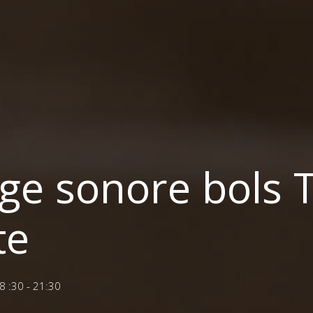
ge sonore bols T
te
 :30 - 21:30