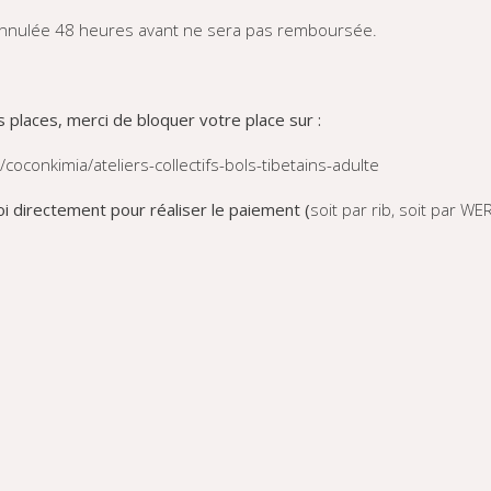
nnulée 48 heures avant ne sera pas remboursée.
 places, merci de bloquer votre place sur :
/coconkimia/ateliers-collectifs-bols-tibetains-adulte
i directement pour réaliser le paiement (
soit par rib, soit par WE
nkimia.fr
oconkimia.fr
www.facebook.com/CoconKimia