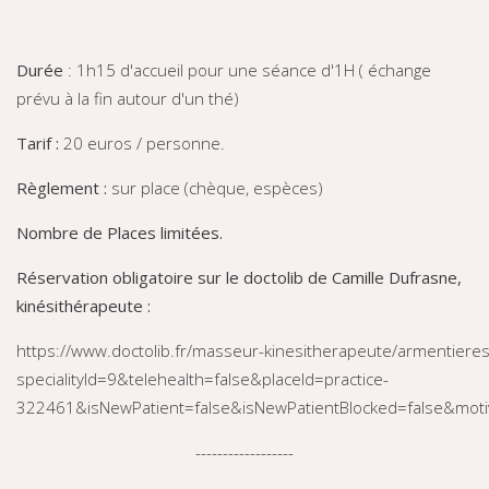
Durée
: 1h15 d'accueil pour une séance d'1H ( échange
prévu à la fin autour d'un thé)
Tarif :
20 euros / personne.
Règlement :
sur place (chèque, espèces)
Nombre de Places limitées.
Réservation obligatoire sur le doctolib de Camille Dufrasne,
kinésithérapeute :
https://www.doctolib.fr/masseur-kinesitherapeute/armentieres/c
specialityId=9&telehealth=false&placeId=practice-
322461&isNewPatient=false&isNewPatientBlocked=false&mo
------------------