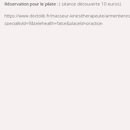
Réservation pour le pilate :
( séance découverte 10 euros).
https://www.doctolib.fr/masseur-kinesitherapeute/armentieres/c
specialityId=9&telehealth=false&placeId=practice-
322461&isNewPatient=false&isNewPatientBlocked=false&mo
En cas de besoin : Contact :
Mail : laurene@coconkimia.fr
Tel : 07 82 39 09 62
site internet :
www.coconkimia.fr
Facebook :
https://www.facebook.com/CoconKimia
Instagram :
https://www.instagram.com/coconkimia/