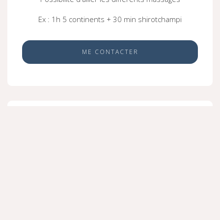
Ex : 1h 5 continents + 30 min shirotchampi
ME CONTACTER
140 €
2 h - (2h15 sur place)
Temps d'accueil avant/après de 15 min.
Possibilité d'allier les différents massages