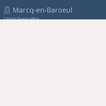
Marcq-en-Baroeul
Cabinet Devenir Mère
69 bis rue du Quesne à Marcq-en-Baroeul
Lille
12 rue Einstein - Lille, 1er étage
quartier petit maroc - près de Bit'win Village
Les Massages
Massage enfant
Massage Shirotchampi (Crânie
KOBIDO - Massage liftant (…)
Massage en Duo à en cabinet
Massage duo mère-enfant
Massage pré-natal Thaï