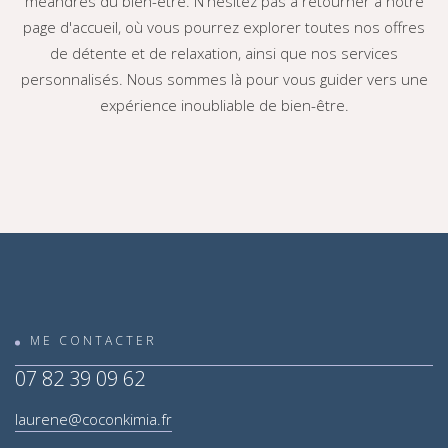
méandres du bien-être. N'hésitez pas à retourner à notre
page d'accueil, où vous pourrez explorer toutes nos offres
de détente et de relaxation, ainsi que nos services
personnalisés. Nous sommes là pour vous guider vers une
expérience inoubliable de bien-être.
ME CONTACTER
07 82 39 09 62
laurene@coconkimia.fr