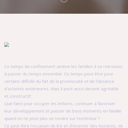
Ce temps de confinement amène les familles à se retrouver,
à passer du temps ensemble. Ce temps peut être pour
certains difficile du fait de la promiscuité et de l'absence
d'activités extérieures. Mais il peut aussi devenir agréable
et constructif.
Que faire pour occuper les enfants, continuer à favoriser
leur développement et passer de bons moments en famille
quand on ne peut plus se rendre sur l'extérieur ?
Ce peut être l'occasion de lire et d'inventer des histoires, de